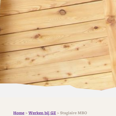
Home
>
Werken bij GZ
>
Stagiaire MBO