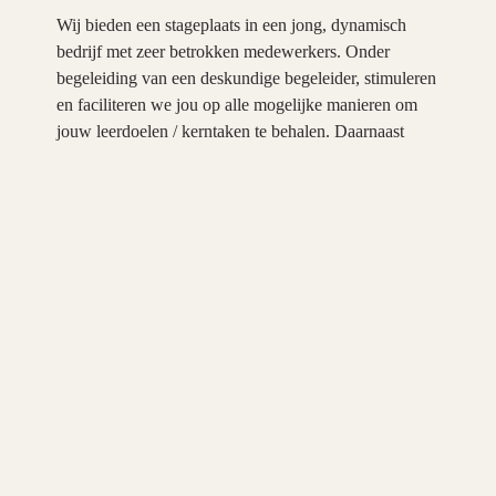
Wij bieden een stageplaats in een jong, dynamisch
bedrijf met zeer betrokken medewerkers. Onder
begeleiding van een deskundige begeleider, stimuleren
en faciliteren we jou op alle mogelijke manieren om
jouw leerdoelen / kerntaken te behalen. Daarnaast
ontvang je een stagevergoeding die gerelateerd is aan
jouw opleidingsniveau.
Ook de mogelijkheid om na je studie actief te blijven
bij GZ bouwadvies bespreken wij graag.
Interesse?
Wil je meer weten over deze stageplek of wil je direct
laten weten interesse te hebben, dan kun je contact
opnemen met de heer W. (Wouter) Groen, via:
info@gzbouwadvies.nl
<