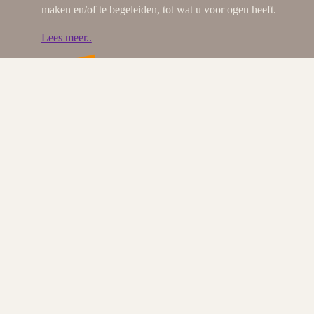
maken en/of te begeleiden, tot wat u voor ogen heeft.
Lees meer..
DIRECT CONTACT
Spoorsingel 24B
1941 JM Beverwijk
0251 - 76 40 00