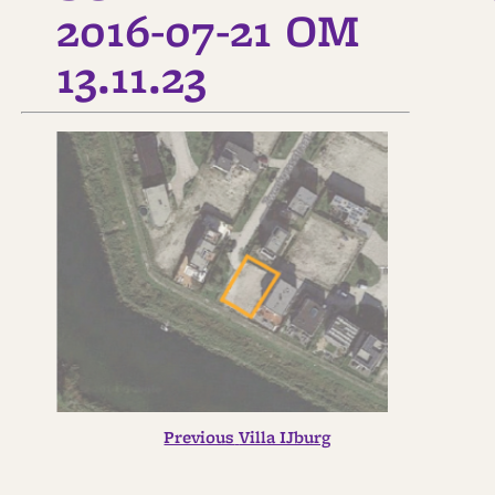
2016-07-21 OM
13.11.23
Previous
BERICHT
Previous
Villa IJburg
post:
NAVIGATIE