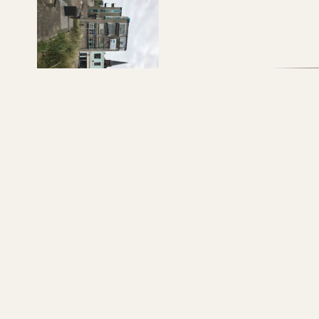
GZ BOUWADVIES
Een ambitieus onafhankelijk bouwkundig adviesburo
dat kan bouwen op een jarenlange ervaring in de
bouwwereld.
Mede door deze ervaring is GZ bouwadvies de ideale
partner om uw bouw of verbouwplannen concreet te
maken en/of te begeleiden, tot wat u voor ogen heeft.
Lees meer..