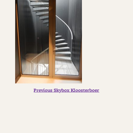
Previous
BERICHT
Previous
Skybox Kloosterboer
post:
NAVIGATIE