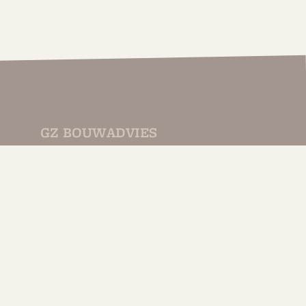
GZ BOUWADVIES
Een ambitieus onafhankelijk bouwkundig adviesburo
dat kan bouwen op een jarenlange ervaring in de
bouwwereld.
Mede door deze ervaring is GZ bouwadvies de ideale
partner om uw bouw of verbouwplannen concreet te
maken en/of te begeleiden, tot wat u voor ogen heeft.
Lees meer..