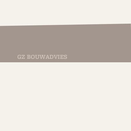
GZ BOUWADVIES
Een ambitieus onafhankelijk bouwkundig adviesburo
dat kan bouwen op een jarenlange ervaring in de
bouwwereld.
Mede door deze ervaring is GZ bouwadvies de ideale
partner om uw bouw of verbouwplannen concreet te
maken en/of te begeleiden, tot wat u voor ogen heeft.
Lees meer..