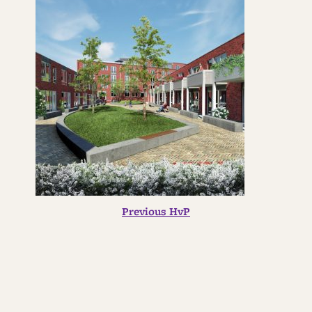
BERICHT
Previous
Previous
HvP
post:
NAVIGATIE