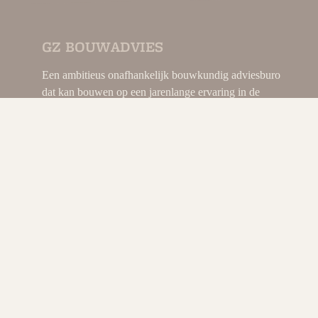
GZ BOUWADVIES
Een ambitieus onafhankelijk bouwkundig adviesburo
dat kan bouwen op een jarenlange ervaring in de
bouwwereld.
Mede door deze ervaring is GZ bouwadvies de ideale
partner om uw bouw of verbouwplannen concreet te
maken en/of te begeleiden, tot wat u voor ogen heeft.
Lees meer..
DIRECT CONTACT