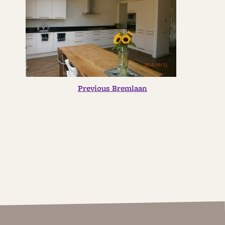
Previous
BERICHT
Previous
Bremlaan
post:
NAVIGATIE