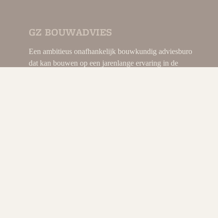
GZ BOUWADVIES
Een ambitieus onafhankelijk bouwkundig adviesburo
dat kan bouwen op een jarenlange ervaring in de
bouwwereld.
Mede door deze ervaring is GZ bouwadvies de ideale
partner om uw bouw of verbouwplannen concreet te
maken en/of te begeleiden, tot wat u voor ogen heeft.
Lees meer..
DIRECT CONTACT