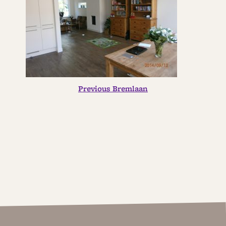
Previous
BERICHT
Previous
Bremlaan
post:
NAVIGATIE